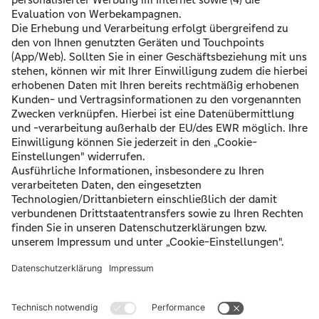
"meineSCHUFA" Kompakt-Paket für 30 Tage
kostenlos. Klicken Sie dafür auf den unten stehenden
Button und geben Sie dort den Code ein. Über den
Zugang können Sie dann die SCHUFA-
UnternehmensAuskunft bestellen.
Mit Klick auf „
Hier Gutschein SUA-IMPLECO einlösen
“ verlassen Sie die
Seiten der Bank und Sie werden auf eine Seite der SCHUFA Holding
AG weitergeleitet. Die Bank leitet dabei keine Informationen über Sie
als Kunde an die SCHUFA weiter.
Hier Gutschein SUA-IMPLECO einlösen