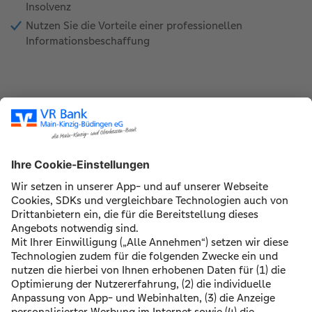
Insolvenz
Nutzen Sie die Vorteile einer professionellen
Informationsbeschaffung
Gut zu wissen: Kompakt-Paket für 30 Tage
kostenlos!
Um die SCHUFA-UnternehmensAuskunft zu erhalten,
müssen Sie einen "meineSCHUFA" Zugang anlegen.
Mit dem
Code SUA-IMPLECO
bekommen Sie das